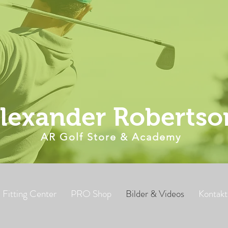
lexander Robertso
AR Golf Store & Academy
Fitting Center
PRO Shop
Bilder & Videos
Kontakt