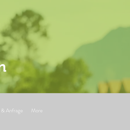
n
 & Anfrage
More